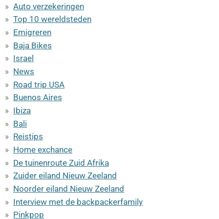
Auto verzekeringen
Top 10 wereldsteden
Emigreren
Baja Bikes
Israel
News
Road trip USA
Buenos Aires
Ibiza
Bali
Reistips
Home exchance
De tuinenroute Zuid Afrika
Zuider eiland Nieuw Zeeland
Noorder eiland Nieuw Zeeland
Interview met de backpackerfamily
Pinkpop