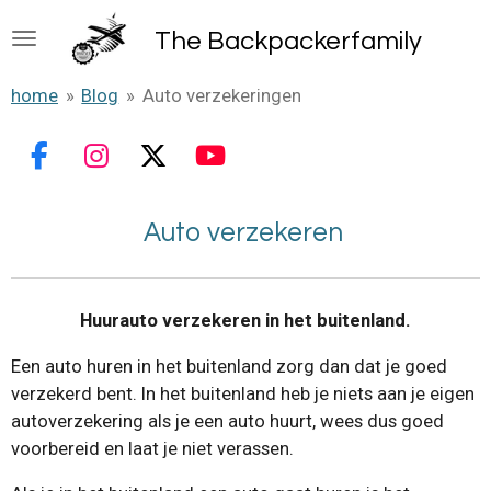
Ga
The B
ackpackerfamily
direct
naar
home
»
Blog
»
Auto verzekeringen
de
hoofdinhoud
F
I
X
Y
a
n
o
c
s
u
Auto verzekeren
e
t
T
b
a
u
o
g
b
Huurauto verzekeren in het buitenland.
o
r
e
k
a
Een auto huren in het buitenland zorg dan dat je goed
m
verzekerd bent. In het buitenland heb je niets aan je eigen
autoverzekering als je een auto huurt, wees dus goed
voorbereid en laat je niet verassen.