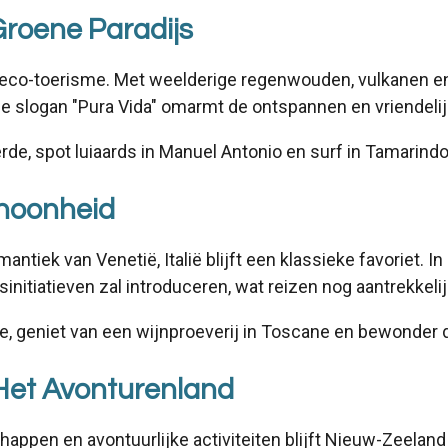
Groene Paradijs
 eco-toerisme. Met weelderige regenwouden, vulkanen en
De slogan "Pura Vida" omarmt de ontspannen en vriendelij
erde, spot luiaards in Manuel Antonio en surf in Tamarindo
Schoonheid
ntiek van Venetië, Italië blijft een klassieke favoriet. 
itiatieven zal introduceren, wat reizen nog aantrekkeli
e, geniet van een wijnproeverij in Toscane en bewonder d
Het Avonturenland
pen en avontuurlijke activiteiten blijft Nieuw-Zeeland h