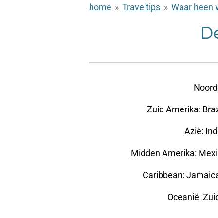
home
»
Traveltips
»
Waar heen 
D
Noord
Zuid Amerika: Brazi
Azië: Ind
Midden Amerika: Mexi
Caribbean: Jamaica
Oceanië: Zui