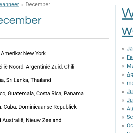
wanneer
»
December
W
ecember
w
Ja
 Amerika: New York
Fe
Ma
lië Noord, Argentinië Zuid, Chili
Ap
ia, Sri Lanka, Thailand
me
Ju
co, Guatemala, Costa Rica, Panama
Ju
, Cuba, Dominicaanse Republiek
Au
Se
d Australië, Nieuw Zeeland
Oc