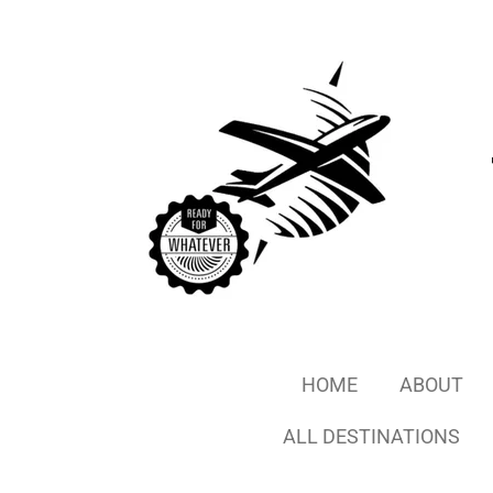
Ga
direct
naar
de
hoofdinhoud
HOME
ABOUT
ALL DESTINATIONS