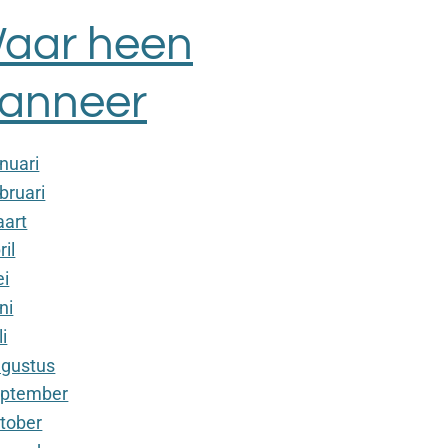
aar heen
anneer
nuari
bruari
art
ril
i
ni
li
gustus
ptember
tober