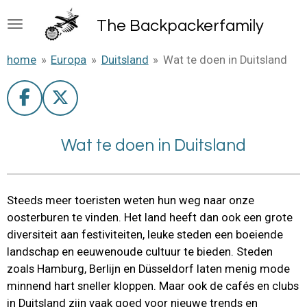
Ga
The B
ackpackerfamily
direct
naar
home
»
Europa
»
Duitsland
»
Wat te doen in Duitsland
de
hoofdinhoud
F
X
a
c
Wat te doen in Duitsland
e
b
o
Steeds meer toeristen weten hun weg naar onze
o
oosterburen te vinden. Het land heeft dan ook een grote
k
diversiteit aan festiviteiten, leuke steden een boeiende
landschap en eeuwenoude cultuur te bieden. Steden
zoals Hamburg, Berlijn en Düsseldorf laten menig mode
minnend hart sneller kloppen. Maar ook de cafés en clubs
in Duitsland zijn vaak goed voor nieuwe trends en