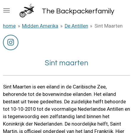
Ga
The B
ackpackerfamily
direct
naar
home
»
Midden Amerika
»
De Antillen
»
Sint Maarten
de
hoofdinhoud
I
n
s
Sint maarten
t
a
g
Sint Maarten is een eiland in de Caribische Zee,
r
behorende tot de bovenwindse eilanden. Het eiland
a
bestaat uit twee gedeeltes. De zuidelijke helft behoorde
m
tot 10-10-2010 tot de voormalige Nederlandse Antillen en
is tegenwoordig een zelfstandig land binnen het
Koninkrijk der Nederlanden. De noordelijke helft, Saint
Martin, is officieel onderdeel van het land Frankrijk. Hier