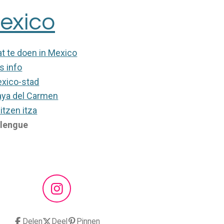
exico
t te doen in Mexico
is info
xico-stad
aya del Carmen
itzen itza
lengue
I
n
s
Delen
Deel
Pinnen