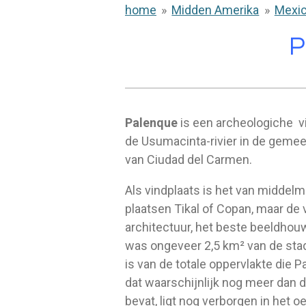
home
»
Midden Amerika
»
Mexi
P
Palenque
is een archeologiche v
de Usumacinta-rivier in de geme
van Ciudad del Carmen.
Als vindplaats is het van middelm
plaatsen Tikal of Copan, maar de
architectuur, het beste beeldho
was ongeveer 2,5 km² van de stad
is van de totale oppervlakte die P
dat waarschijnlijk nog meer dan
bevat, ligt nog verborgen in het