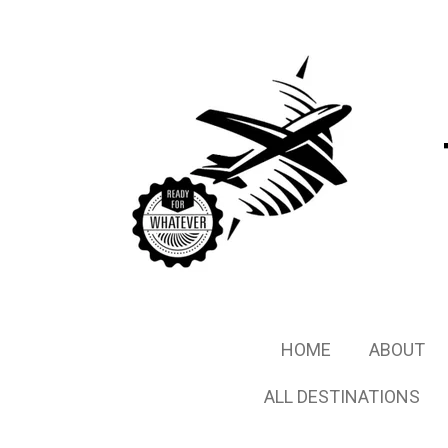
Ga
direct
naar
de
hoofdinhoud
HOME
ABOUT
ALL DESTINATIONS