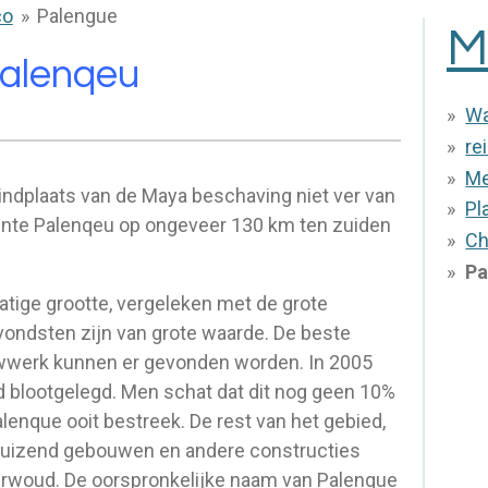
co
»
Palengue
M
alenqeu
Wa
re
Me
indplaats van de Maya beschaving niet ver van
Pl
ente Palenqeu op ongeveer 130 km ten zuiden
Ch
Pa
atige grootte, vergeleken met de grote
 vondsten zijn van grote waarde. De beste
uwwerk kunnen er gevonden worden. In 2005
 blootgelegd. Men schat dat dit nog geen 10%
alenque ooit bestreek. De rest van het gebied,
 duizend gebouwen en andere constructies
 oerwoud. De oorspronkelijke naam van Palenque