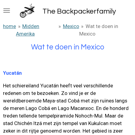
Ga
The B
ackpackerfamily
direct
naar
home
»
Midden
»
Mexico
»
Wat te doen in
de
Amerika
Mexico
hoofdinhoud
Wat te doen in Mexico
Yucatán
Het schiereiland Yucatán heeft veel verschillende
redenen om te bezoeken. Zo vind je er de
wereldberoemde Maya-stad Cobá met zijn ruïnes langs
de meren Lago Cobá en Lago Macanxoc. En de honderd
treden tellende tempelpiramide Nohoch-Mul. Maar de
stad Chichén Itzá met zijn tempel van Kukulcan moet
zeker in dit rijtje genoemd worden. Het gebied is zeer